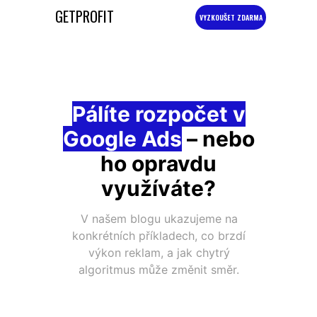
GETPROFIT
VYZKOUŠET ZDARMA
Pálíte rozpočet v
Google Ads
– nebo
ho opravdu
využíváte?
V našem blogu ukazujeme na
konkrétních příkladech, co brzdí
výkon reklam, a jak chytrý
algoritmus může změnit směr.