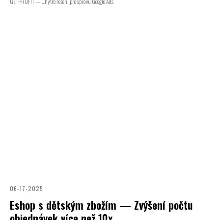
GETPROFIT — Chytré řešení pro správu Google Ads
06-17-2025
Eshop s dětským zbožím — Zvýšení počtu
objednávek více než 10x