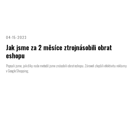
04-15-2023
Jak jsme za 2 měsíce ztrojnásobili obrat
eshopu
Popsali jsme, jak díky naše metodě jsme znásobili obrat eshopu. Zároveň zlepšili efektivitu reklamy
v Google Shopping.