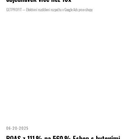
GETPROFIT — Efektivní rozdělení rozpočtu v Google Ads pro e-shopy
06-20-2025
ROAS z 111 % na 560 % Eshop s bytovými