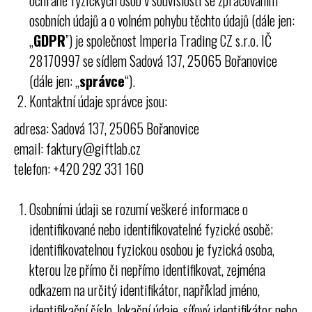
ochraně fyzických osob v souvislosti se zpracováním
osobních údajů a o volném pohybu těchto údajů (dále jen:
„
GDPR
”) je společnost Imperia Trading CZ s.r.o. IČ
28170997 se sídlem Sadová 137, 25065 Bořanovice
(dále jen: „
správce
“).
Kontaktní údaje správce jsou:
adresa: Sadová 137, 25065 Bořanovice
email: faktury@giftlab.cz
telefon: +420 292 331 160
Osobními údaji se rozumí veškeré informace o
identifikované nebo identifikovatelné fyzické osobě;
identifikovatelnou fyzickou osobou je fyzická osoba,
kterou lze přímo či nepřímo identifikovat, zejména
odkazem na určitý identifikátor, například jméno,
identifikační číslo, lokační údaje, síťový identifikátor nebo