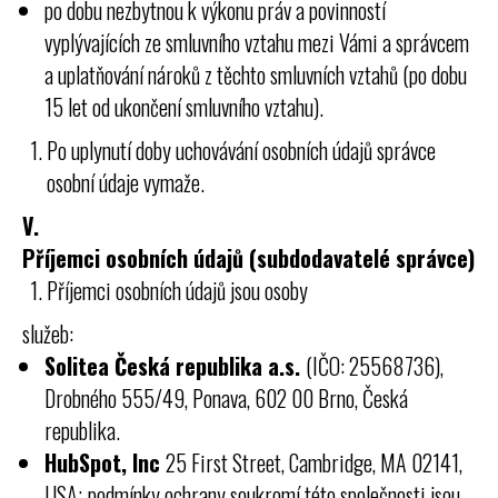
po dobu nezbytnou k výkonu práv a povinností
vyplývajících ze smluvního vztahu mezi Vámi a správcem
a uplatňování nároků z těchto smluvních vztahů (po dobu
15 let od ukončení smluvního vztahu).
Po uplynutí doby uchovávání osobních údajů správce
osobní údaje vymaže.
V.
Příjemci osobních údajů (subdodavatelé správce)
Příjemci osobních údajů jsou osoby
služeb:
Solitea Česká republika a.s.
(IČO: 25568736),
Drobného 555/49, Ponava, 602 00 Brno, Česká
republika.
HubSpot, Inc
25 First Street, Cambridge, MA 02141,
USA;
podmínky ochrany soukromí této společnosti jsou