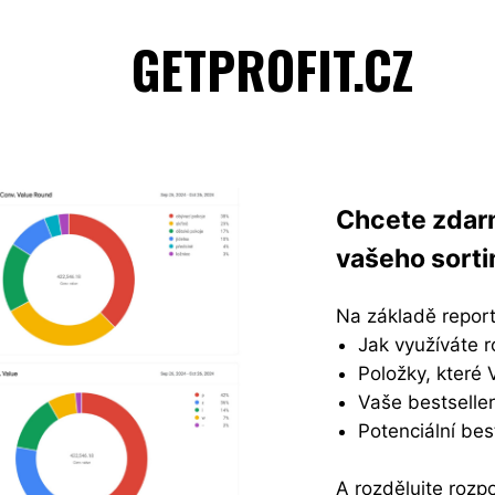
GETPROFIT.CZ
Chcete zdarm
vašeho sort
Na základě reportu
Jak využíváte 
Položky, které 
Vaše bestselle
Potenciální best
A rozdělujte rozpo