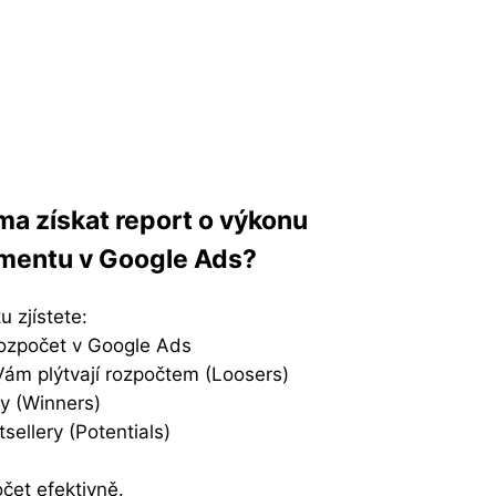
a získat report o výkonu
imentu v Google Ads?
 zjístete:
rozpočet v Google Ads
Vám plýtvají rozpočtem (Loosers)
ry (Winners)
sellery (Potentials)
čet efektivně.